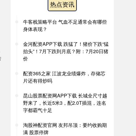
热点资讯
牛客栈策略平台 气血不足通常会有哪些
身体表现？
金河配资APP下载 跌猛了！猪价下跌“猛
抬头”！7月下跌到月底？附：7月20日猪
接
价
营
配资365之家 江波龙业绩爆炸，存储芯
片还有得炒吗
昆山股票配资网APP下载 长城全尺寸越
野来了，长近5米3，配2.0T插混，连名
字都霸气十足
淘股神配资官网 友邦吊顶：要约收购期
满 股票停牌