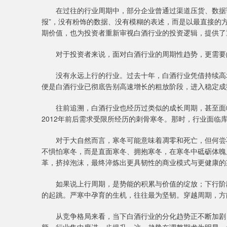
在过往的行业周期中，部分企业曾通过渠道压货、数据调
报”，没有粉饰的数据、没有模糊的表述，而是以最直接的
期价值，也为投资者重新审视白酒行业的投资逻辑，提供了
对于投资者来说，面对白酒行业的周期性趋势，更需要
没有永远上行的行业。过去十年，白酒行业凭借持续高增
便是白酒行业已彻底告别高速增长的粗放阶段，进入稳定成
往前追溯，白酒行业也经历过类似的成长周期，甚至面临
2012年前后需求受限所经历的刺骨寒冬。那时，行业面
对于大自然而言，寒冬可能意味着凋零和死亡，但何尝不
不惧怕寒冬，而是直面寒冬、拥抱寒冬，在寒冬中砥砺体魄
革，挤掉泡沫，最终淬炼出更具韧性的商业模式与更健康的
如果说上行周期，是势能的积累与价值的绽放；下行阶段
的起跳。严寒中孕育的生机，往往最为坚韧。穿越周期，方
从竞争格局来看，当下白酒行业的分化趋势正不断加剧，