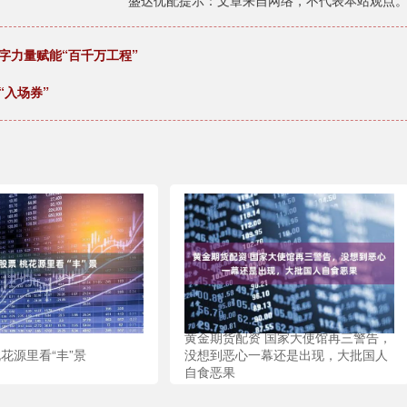
盛达优配提示：文章来自网络，不代表本站观点
字力量赋能“百千万工程”
“入场券”
黄金期货配资 国家大使馆再三警告，
花源里看“丰”景
没想到恶心一幕还是出现，大批国人
自食恶果