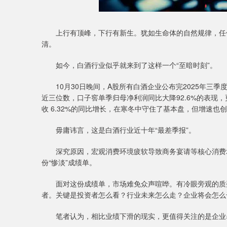
上行有顶峰，下行有新生。犹如生命体的自然规律，任何
清。
如今，白酒行业似乎就来到了这样一个“至暗时刻”。
10月30日晚间，A股所有白酒企业公布完2025年三
近三位数，口子窖单季归母净利润同比大降92.6%的表现，
收 6.32%的同比增长，在寒冬中守住了基本盘，但增速也
毋庸讳言，这是白酒行业近十年“最差季报”。
深究原因，宏观消费环境疲软导致商务宴请等核心消费场
份“惨淡”成绩单。
面对这份成绩单，市场难免众声喧哗。有冷眼旁观的质疑
者。关键是投资者怎么看？行业未来怎么走？企业将会怎么
笔者认为，相比业绩下滑的现实，更值得关注的是企业