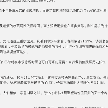
也让头部企业的抗风险能力更具支撑。
值不再是爆发式的业绩增长，而是穿越周期的抗风险能力与稳定的红利属
老酒的收藏属性依旧稳固，商务消费场景也在逐步复苏，刚性需求为行
化溢价三重护城河。从毛利率水平来看，贵州茅台91.29%、泸州老
表现来看，先款后货的模式与老酒增值的特性，让行业在调整期仍能保持相
因短期调整而消失。
正如巴菲特在市场悲观时重仓可口可乐的逻辑：当行业估值跌至历史低位
涌动。10月31日的市场上，古井贡酒带头冲高近7%，迎驾贡酒、舍
的图景。这杯掺着寒意与暖意的“白酒”，恰是市场最耐人寻味的反差注脚。
人们相信，寒意消融之时，行业将迎来格局重塑与价值回归的又一个春