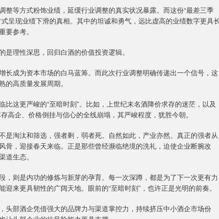
整等方式粉饰业绩，延缓行业调整的真实状况暴露。而这份“最差三季
方式呈现业绩下滑的真相。其中的坦诚和勇气，远比虚高的业绩数字更具
重要参考。
的是理性深思，回归白酒的价值投资逻辑。
长成为资本市场的白马蓝筹。而此次行业调整明确传递出一个信号，这
熟的高质量发展周期。
比这更严峻的“至暗时刻”。比如，上世纪末名酒降价求存的迷茫，以及
临库存高企、价格倒挂与信心的全线崩塌，其严峻程度，犹胜今朝。
是淘汰和筛选，强者剩，弱者死。自然如此，产业亦然。真正的强者从
风骨，迎接春天来临。正是那些曾经濒临绝境的洗礼，迫使企业断腕改
渠道生态。
，则是内功的修炼与新芽的孕育。每一次深蹲，都是为了下一次更有力
能迎来更具韧性的广阔天地。眼前的“至暗时刻”，也许正是光明的前奏。
头部酒企凭借强大的品牌力与渠道掌控力，持续挤压中小酒企市场份