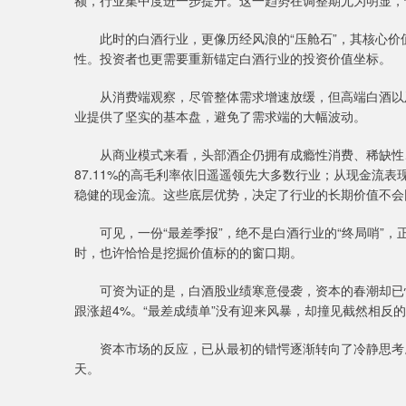
额，行业集中度进一步提升。这一趋势在调整期尤为明显，
此时的白酒行业，更像历经风浪的“压舱石”，其核心价
性。投资者也更需要重新锚定白酒行业的投资价值坐标。
从消费端观察，尽管整体需求增速放缓，但高端白酒以及
业提供了坚实的基本盘，避免了需求端的大幅波动。
从商业模式来看，头部酒企仍拥有成瘾性消费、稀缺性、文
87.11%的高毛利率依旧遥遥领先大多数行业；从现金流
稳健的现金流。这些底层优势，决定了行业的长期价值不会
可见，一份“最差季报”，绝不是白酒行业的“终局哨”，
时，也许恰恰是挖掘价值标的的窗口期。
可资为证的是，白酒股业绩寒意侵袭，资本的春潮却已悄然
跟涨超4%。“最差成绩单”没有迎来风暴，却撞见截然相反
资本市场的反应，已从最初的错愕逐渐转向了冷静思考。
天。