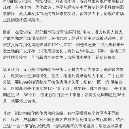
市场的潜力很大、韧性很强。对各地来讲，既要尊重房地产市场自身
规律，主动作为，优化政策，也要从经济基本面将制约需求释放的因
素解除，激活和发挥市场的自我修复功能。多方发力下，房地产市场
止跌回稳将值得期待。
目前，在需求端，部分新市民出现“由买转租”倾向，潜力购房人群支
付能力和对市场预期趋弱；在供给端，经过前期主动或被动调整，新
房狭义库存消化周期普遍在12个月左右，但包含已开工待批售和未开
发土地的广义库存，消化周期较长，有的在5年以上。同时，各地二手
房挂牌量较大，且与新房存在竞争，市场供求平衡问题仍待修复。
笔者认为，无论是供需两端再平衡，还是内生动力修复，都需多方发
力、政策设计更加精细化。首先，考虑到需求端动力不足、二手住房
分流，要以供给端调整来平衡住房供求关系，细化“一区一策”供给政
策：区域新房去化周期在12～18 个月，就要停止批售新项目；去化周
期超过18～36个月，停止新项目新开工审批；新房去化周期超过36个
月，就要停止供地。
其次，制定精细化的住房供给策略。各地要摸排各个片区内不同价
位、板块、户型和针对不同意向客户群等新房供给及去化周期，结合
上述“一区一策”的供给政策，借助高频率的市场监测，掌握区域需求