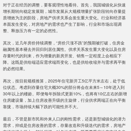
对于正在经历的调整，要客观理性地看待。首先，我国城镇化从快速
增长期转向稳定发展期，城市发展从大规模增量扩张阶段转向存量提
质增效为主的阶段，房地产供求关系会发生重大变化。行业和经济基
本面发生变化，对房地产的需求也产生了影响，行业和市场出现调
整、释放压力有一定的必然性。
其次，近几年房价持续调整，“房价只涨不跌”的预期被打破，住房金
融属性基本褪去并回归到居住属性。供求关系发生重大变化以及住房
存量时代的到来，作为增量的新房开发、销售一定程度上会相应下
降。这既是供给端适应需求端而变化，也是供给收缩并与需求再平衡
的必然结果。
再次，按目前规模推算，2025年住宅新开工5亿平方米左右，处于低
位状态。考虑到存量住宅大概30%的部分将会在未来5～10年进入到
30年以上的楼龄。即便每年拆除式更新10%，也将有10亿左右的新增
住房建设量，加上住房改善升级的主旋律，行业供求两端正在向平衡
靠拢，市场持续大幅下跌的可能性并不大。
最后，不管是新市民和外来人口的刚性需求，还是新型城镇化的潜力
需求，抑或是住房改善的需求，存量改造和升级迭代的需求，房地产