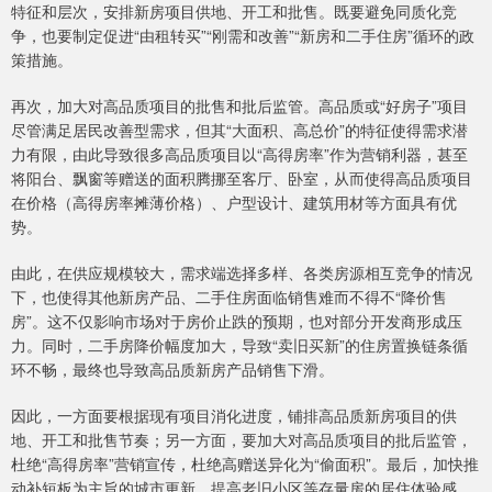
特征和层次，安排新房项目供地、开工和批售。既要避免同质化竞
争，也要制定促进“由租转买”“刚需和改善”“新房和二手住房”循环的政
策措施。
再次，加大对高品质项目的批售和批后监管。高品质或“好房子”项目
尽管满足居民改善型需求，但其“大面积、高总价”的特征使得需求潜
力有限，由此导致很多高品质项目以“高得房率”作为营销利器，甚至
将阳台、飘窗等赠送的面积腾挪至客厅、卧室，从而使得高品质项目
在价格（高得房率摊薄价格）、户型设计、建筑用材等方面具有优
势。
由此，在供应规模较大，需求端选择多样、各类房源相互竞争的情况
下，也使得其他新房产品、二手住房面临销售难而不得不“降价售
房”。这不仅影响市场对于房价止跌的预期，也对部分开发商形成压
力。同时，二手房降价幅度加大，导致“卖旧买新”的住房置换链条循
环不畅，最终也导致高品质新房产品销售下滑。
因此，一方面要根据现有项目消化进度，铺排高品质新房项目的供
地、开工和批售节奏；另一方面，要加大对高品质项目的批后监管，
杜绝“高得房率”营销宣传，杜绝高赠送异化为“偷面积”。最后，加快推
动补短板为主旨的城市更新，提高老旧小区等存量房的居住体验感。