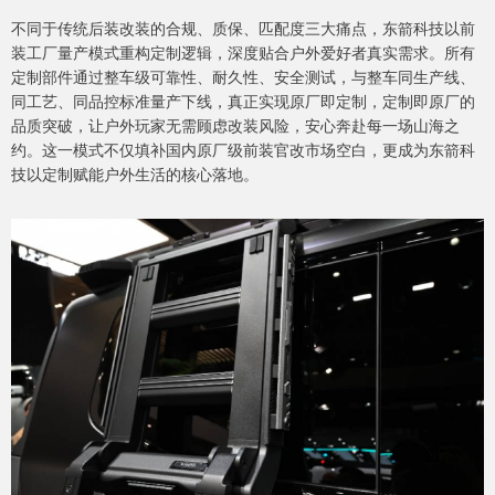
不同于传统后装改装的合规、质保、匹配度三大痛点，东箭科技以前
装工厂量产模式重构定制逻辑，深度贴合户外爱好者真实需求。所有
定制部件通过整车级可靠性、耐久性、安全测试，与整车同生产线、
同工艺、同品控标准量产下线，真正实现原厂即定制，定制即原厂的
品质突破，让户外玩家无需顾虑改装风险，安心奔赴每一场山海之
约。这一模式不仅填补国内原厂级前装官改市场空白，更成为东箭科
技以定制赋能户外生活的核心落地。