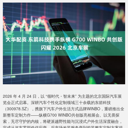
2026 年 4 月 24 日，以 “领时代・智未来” 为主题的北京国际汽车展
览会正式启幕。深耕汽车个性化定制领域三十余载的东箭科技
（300978.SZ），携旗下汽车户外生活方式品牌WINBO，重磅推出全
新整车定制力作——纵横G700 WINBO共创版亮相展会。以无畏探
索，无尽守护的内核，将硬派越野性能与沉浸式户外生活深度融合，
完成从汽车零部件供应商、后市场改装服务商到前装整车定制方案提