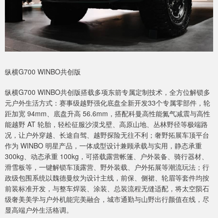
纵横G700 WINBO共创版
纵横G700 WINBO共创版搭载多项东箭专属定制技术，全方位解锁多
元户外生活方式：赛事级越野强化底盘全新开发33个专属零部件，轮
距加宽 94mm、底盘升高 56.6mm，搭配科曼高性能氮气减震与高性
能越野 AT 轮胎，轻松征服沙漠戈壁、高原山地、丛林野径等极端路
况，让户外穿越、长途自驾、越野探险无往不利；奢野拓展车顶平台
作为 WINBO 明星产品，一体成型设计兼顾承载与实用，静态承重
300kg、动态承重 100kg，可搭载露营帐篷、户外装备、骑行器材、
滑雪板等，一键解锁车顶露营、野外装载、户外拓展等潮流玩法；行
政级包围系统以魏德曼纹为设计主线，前保、侧裙、轮眉等套件均按
前装标准开发，与整车焊装、涂装、总装流程无缝适配，将太空陨石
级奢美美学与户外机能完美融合，城市通勤与山野出行颜值在线，尽
显高端户外生活格调。