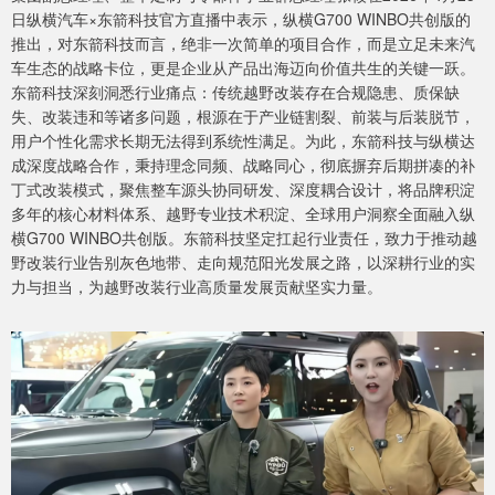
日纵横汽车×东箭科技官方直播中表示，纵横G700 WINBO共创版的
推出，对东箭科技而言，绝非一次简单的项目合作，而是立足未来汽
车生态的战略卡位，更是企业从产品出海迈向价值共生的关键一跃。
东箭科技深刻洞悉行业痛点：传统越野改装存在合规隐患、质保缺
失、改装违和等诸多问题，根源在于产业链割裂、前装与后装脱节，
用户个性化需求长期无法得到系统性满足。为此，东箭科技与纵横达
成深度战略合作，秉持理念同频、战略同心，彻底摒弃后期拼凑的补
丁式改装模式，聚焦整车源头协同研发、深度耦合设计，将品牌积淀
多年的核心材料体系、越野专业技术积淀、全球用户洞察全面融入纵
横G700 WINBO共创版。东箭科技坚定扛起行业责任，致力于推动越
野改装行业告别灰色地带、走向规范阳光发展之路，以深耕行业的实
力与担当，为越野改装行业高质量发展贡献坚实力量。