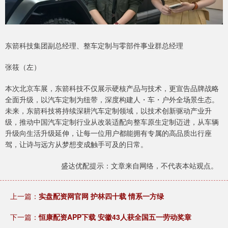
东箭科技集团副总经理、整车定制与零部件事业群总经理
张筱（左）
本次北京车展，东箭科技不仅展示硬核产品与技术，更宣告品牌战略
全面升级，以汽车定制为纽带，深度构建人・车・户外全场景生态。
未来，东箭科技将持续深耕汽车定制领域，以技术创新驱动产业升
级，推动中国汽车定制行业从改装适配向整车原生定制迈进，从车辆
升级向生活升级延伸，让每一位用户都能拥有专属的高品质出行座
驾，让诗与远方从梦想变成触手可及的日常。
盛达优配提示：文章来自网络，不代表本站观点。
上一篇：
实盘配资网官网 护林四十载 情系一方绿
下一篇：
恒康配资APP下载 安徽43人获全国五一劳动奖章