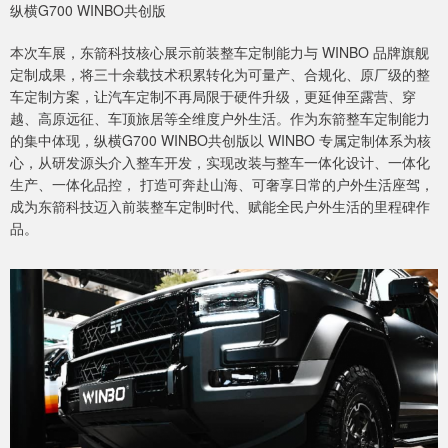
纵横G700 WINBO共创版
本次车展，东箭科技核心展示前装整车定制能力与 WINBO 品牌旗舰
定制成果，将三十余载技术积累转化为可量产、合规化、原厂级的整
车定制方案，让汽车定制不再局限于硬件升级，更延伸至露营、穿
越、高原远征、车顶旅居等全维度户外生活。作为东箭整车定制能力
的集中体现，纵横G700 WINBO共创版以 WINBO 专属定制体系为核
心，从研发源头介入整车开发，实现改装与整车一体化设计、一体化
生产、一体化品控， 打造可奔赴山海、可奢享日常的户外生活座驾，
成为东箭科技迈入前装整车定制时代、赋能全民户外生活的里程碑作
品。