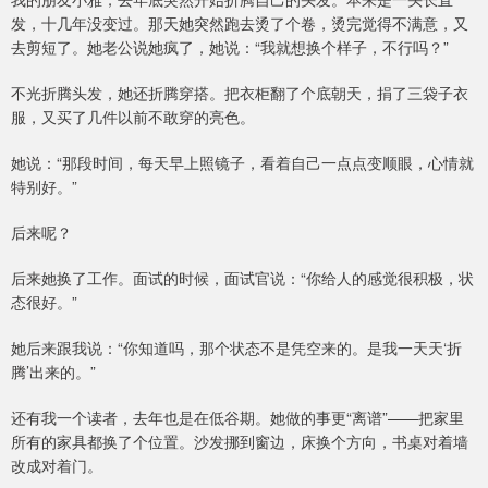
发，十几年没变过。那天她突然跑去烫了个卷，烫完觉得不满意，又
去剪短了。她老公说她疯了，她说：“我就想换个样子，不行吗？”
不光折腾头发，她还折腾穿搭。把衣柜翻了个底朝天，捐了三袋子衣
服，又买了几件以前不敢穿的亮色。
她说：“那段时间，每天早上照镜子，看着自己一点点变顺眼，心情就
特别好。”
后来呢？
后来她换了工作。面试的时候，面试官说：“你给人的感觉很积极，状
态很好。”
她后来跟我说：“你知道吗，那个状态不是凭空来的。是我一天天‘折
腾’出来的。”
还有我一个读者，去年也是在低谷期。她做的事更“离谱”——把家里
所有的家具都换了个位置。沙发挪到窗边，床换个方向，书桌对着墙
改成对着门。