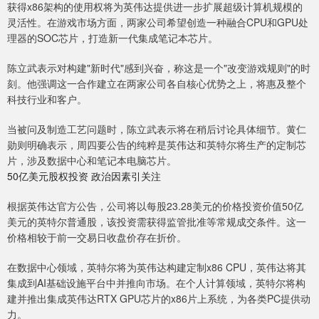
获得x86架构的使用权将为英伟达提供进一步扩展超级计算机规模的
灵活性。在游戏市场方面，两家公司希望创造一种融合CPU和GPU处
理器的SOC芯片，打造新一代集成笔记本芯片。
陈立武表示对构建"新时代"感到兴奋，称这是一个"改变游戏规则"的时
刻。他强调这一合作建立在两家公司各自核心优势之上，将惠及整个
科技行业和客户。
当被问及制造工艺问题时，陈立武表示将在稍后讨论具体细节。黄仁
勋则明确表示，周四要公告的纯粹是英伟达和英特尔将生产的定制芯
片，涉及数据中心和笔记本电脑芯片。
50亿美元股权投资 政治因素引关注
根据英伟达官方公告，公司将以每股23.28美元的价格投资价值50亿
美元的英特尔普通股，该投资需获得监管批准等常规成交条件。这一
价格相较于前一交易日收盘价存在折价。
在数据中心领域，英特尔将为英伟达构建定制x86 CPU，英伟达将其
集成到AI基础设施平台中并推向市场。在个人计算领域，英特尔将构
建并推出集成英伟达RTX GPU芯片的x86片上系统，为各类PC提供动
力。