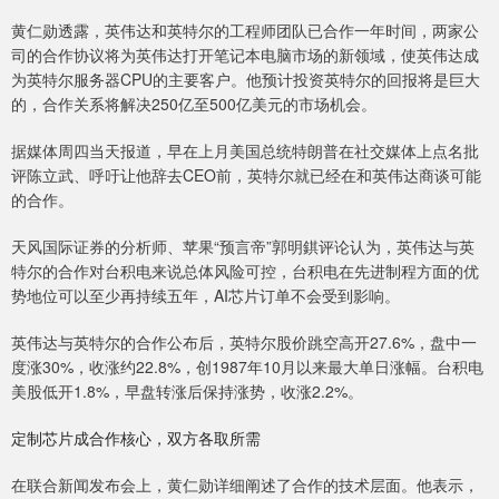
黄仁勋透露，英伟达和英特尔的工程师团队已合作一年时间，两家公
司的合作协议将为英伟达打开笔记本电脑市场的新领域，使英伟达成
为英特尔服务器CPU的主要客户。他预计投资英特尔的回报将是巨大
的，合作关系将解决250亿至500亿美元的市场机会。
据媒体周四当天报道，早在上月美国总统特朗普在社交媒体上点名批
评陈立武、呼吁让他辞去CEO前，英特尔就已经在和英伟达商谈可能
的合作。
天风国际证券的分析师、苹果“预言帝”郭明錤评论认为，英伟达与英
特尔的合作对台积电来说总体风险可控，台积电在先进制程方面的优
势地位可以至少再持续五年，AI芯片订单不会受到影响。
英伟达与英特尔的合作公布后，英特尔股价跳空高开27.6%，盘中一
度涨30%，收涨约22.8%，创1987年10月以来最大单日涨幅。台积电
美股低开1.8%，早盘转涨后保持涨势，收涨2.2%。
定制芯片成合作核心，双方各取所需
在联合新闻发布会上，黄仁勋详细阐述了合作的技术层面。他表示，