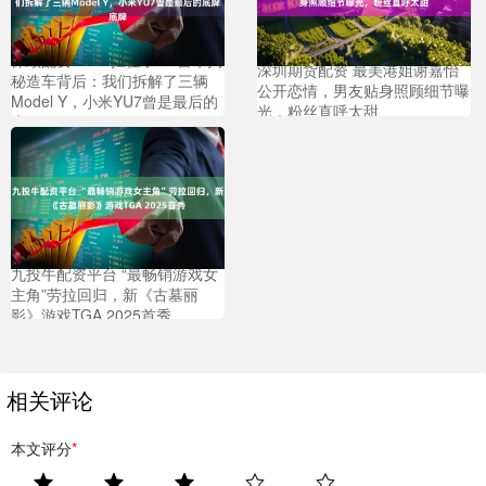
保顺配资 “YU7扛住了！”雷军揭
深圳期货配资 最美港姐谢嘉怡
秘造车背后：我们拆解了三辆
公开恋情，男友贴身照顾细节曝
Model Y，小米YU7曾是最后的
光，粉丝直呼太甜
底牌
九投牛配资平台 “最畅销游戏女
主角”劳拉回归，新《古墓丽
影》游戏TGA 2025首秀
相关评论
本文评分
*