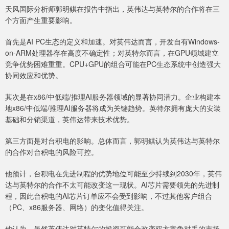
天风国际分析师郭明錤在报告中指出，英伟达与英特尔的合作将在三
个方面产生重要影响。
首先是AI PC生态的定义和加速。对英伟达而言，开发自有Windows-
on-ARM处理器存在高度不确定性；对英特尔而言，在GPU领域建立
竞争优势困难重重。CPU+GPU的组合可能在PC生态系统中创造强大
协同效应和优势。
其次是在x86/中低端/推理AI服务器领域的显著协同潜力。企业构建本
地x86/中低端/推理AI服务器将成为关键趋势。英特尔拥有庞大的安装
基础和分销渠道，英伟达带来技术优势。
第三方面是对台积电的影响。总体而言，郭明錤认为英伟达与英特尔
的合作对台积电的风险可控。
他预计，台积电在先进制程的优势地位可能至少持续到2030年，英伟
达与英特尔的合作不太可能改变这一现状。AI芯片需要领先的先进制
程，因此台积电的AI芯片订单应不会受到影响，不过其他客户组合
（PC、x86服务器、网络）的变化值得关注。
他认为，虽然英伟达对英特尔的投资可能会改变双方竞争对手的市场