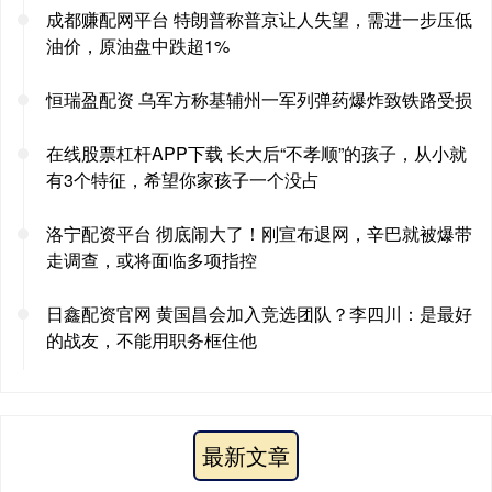
成都赚配网平台 特朗普称普京让人失望，需进一步压低
油价，原油盘中跌超1%
恒瑞盈配资 乌军方称基辅州一军列弹药爆炸致铁路受损
在线股票杠杆APP下载 长大后“不孝顺”的孩子，从小就
有3个特征，希望你家孩子一个没占
洛宁配资平台 彻底闹大了！刚宣布退网，辛巴就被爆带
走调查，或将面临多项指控
日鑫配资官网 黄国昌会加入竞选团队？李四川：是最好
的战友，不能用职务框住他
最新文章