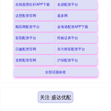
在线股票杠杆APP下载
名鼎配资平台
达慧配资官网
嘉多网
顺应网配资平台
金海港配资APP下载
富阳配资平台
民银证券平台
日鑫配资官网
东方财富配资平台
龙辉配资官网
沪深配资平台
全部话题标签
关注 盛达优配