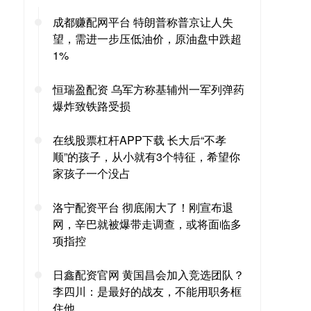
成都赚配网平台 特朗普称普京让人失
望，需进一步压低油价，原油盘中跌超
1%
恒瑞盈配资 乌军方称基辅州一军列弹药
爆炸致铁路受损
在线股票杠杆APP下载 长大后“不孝
顺”的孩子，从小就有3个特征，希望你
家孩子一个没占
洛宁配资平台 彻底闹大了！刚宣布退
网，辛巴就被爆带走调查，或将面临多
项指控
日鑫配资官网 黄国昌会加入竞选团队？
李四川：是最好的战友，不能用职务框
住他